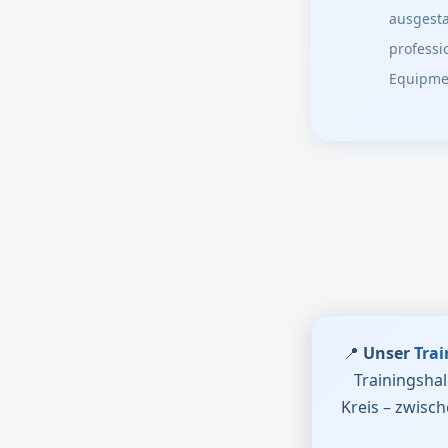
ausgesta
professi
Equipme
📍
Unser
Tra
Trainingsha
Kreis – zwisch