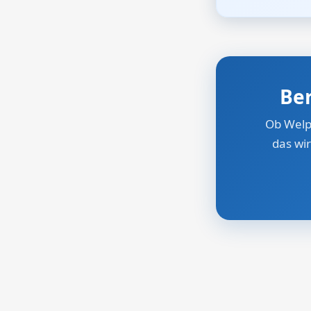
Be
Ob Welpe
das wir