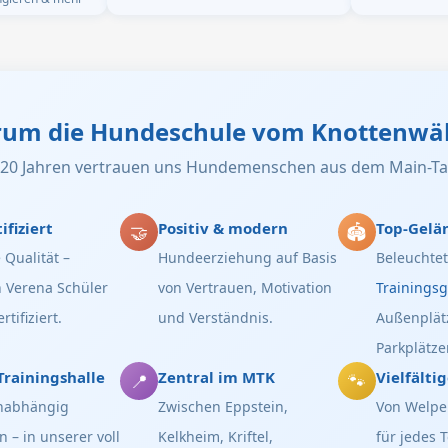
um die Hundeschule vom Knottenwä
r 20 Jahren vertrauen uns Hundemenschen aus dem Main-Ta
ifiziert
Positiv & modern
Top-Gelä
🤝
🏟️
 Qualität –
Hundeerziehung auf Basis
Beleuchte
n Verena Schüler
von Vertrauen, Motivation
Trainings
rtifiziert.
und Verständnis.
Außenplät
Parkplätze
Trainingshalle
Zentral im MTK
Vielfälti
📍
🐾
nabhängig
Zwischen Eppstein,
Von Welpen
n – in unserer voll
Kelkheim, Kriftel,
für jedes 