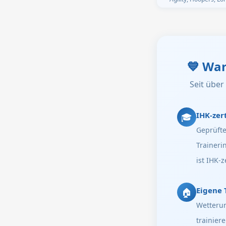
💙
War
Seit übe
IHK-zert
🎓
Geprüfte
Traineri
ist IHK-ze
Eigene 
🏠
Wetteru
trainiere