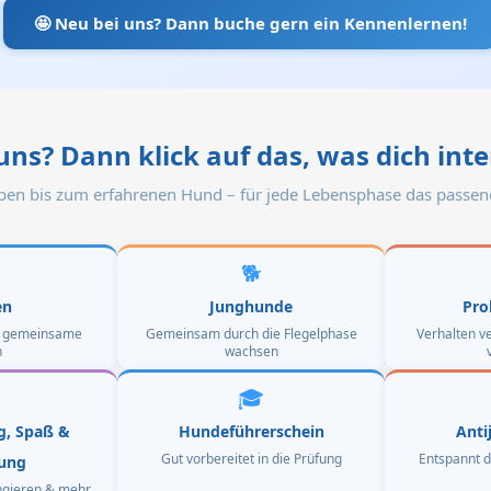
🤩
Neu bei uns? Dann buche gern ein Kennenlernen!
uns? Dann klick auf das, was dich inte
en bis zum erfahrenen Hund – für jede Lebensphase das passen
🐕
en
Junghunde
Pro
ns gemeinsame
Gemeinsam durch die Flegelphase
Verhalten ve
n
wachsen
🎓
g, Spaß &
Hundeführerschein
Anti
Gut vorbereitet in die Prüfung
Entspannt 
tung
ongieren & mehr