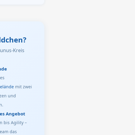
ldchen?
unus-Kreis
nde
tes
gelände
mit zwei
zen und
n.
ges Angebot
 bis Agility –
Team das