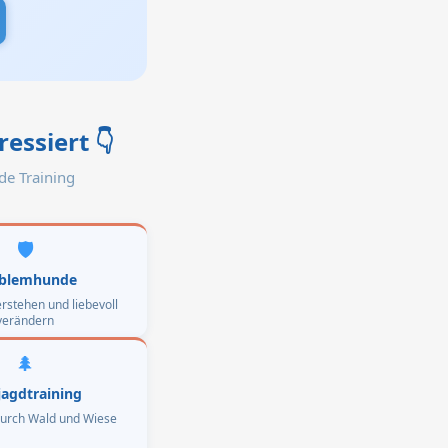
ressiert
👇
de Training
🛡️
blemhunde
rstehen und liebevoll
verändern
🌲
jagdtraining
durch Wald und Wiese