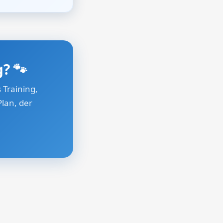
g?
🐾
 Training,
lan, der