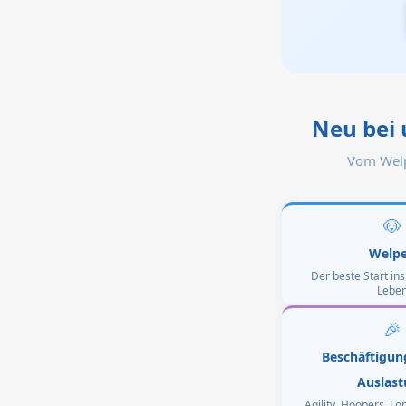
Neu bei 
Vom Welp
🐶
Welp
Der beste Start i
Lebe
🎉
Beschäftigun
Auslas
Agility, Hoopers, L