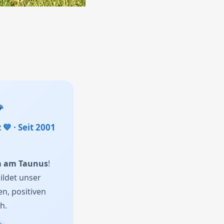

z
💙
· Seit 2001
m am Taunus
!
ildet unser
, positiven
h.